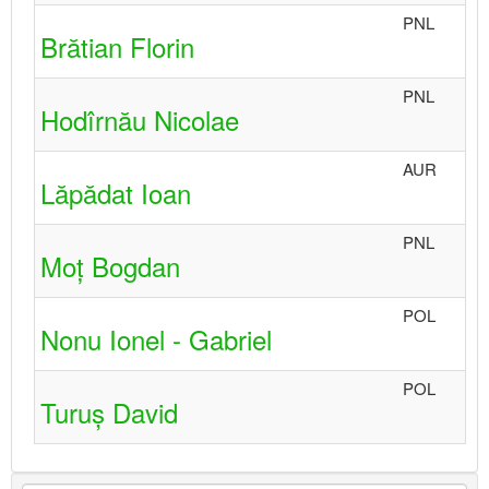
PNL
Brătian Florin
PNL
Hodîrnău Nicolae
AUR
Lăpădat Ioan
PNL
Moț Bogdan
POL
Nonu Ionel - Gabriel
POL
Turuș David