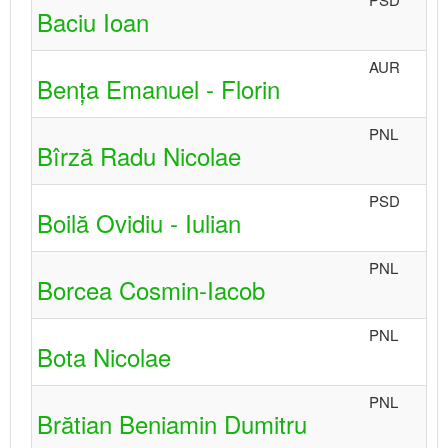
Baciu Ioan
AUR
Bența Emanuel - Florin
PNL
Bîrză Radu Nicolae
PSD
Boilă Ovidiu - Iulian
PNL
Borcea Cosmin-Iacob
PNL
Bota Nicolae
PNL
Brătian Beniamin Dumitru