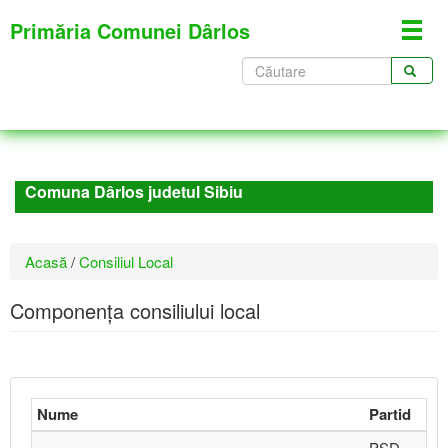
Mergi
Primăria Comunei Dârlos
Toggl
la
navig
conţinutul
Formular
principal
de
CĂUTARE
căutare
Comuna Dârlos judetul Sibiu
Eşti
Acasă
/
Consiliul Local
aici
Componența consiliului local
Nume
Partid
PSD