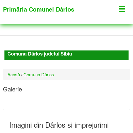
Mergi
Primăria Comunei Dârlos
Toggl
la
navig
conţinutul
principal
Comuna Dârlos judetul Sibiu
Eşti
Acasă
/
Comuna Dârlos
aici
Galerie
Imagini din Dârlos si imprejurimi