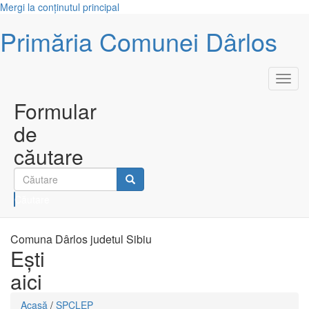
Mergi la conţinutul principal
Primăria Comunei Dârlos
Toggl
navig
Formular
de
căutare
Căutare
Comuna Dârlos judetul Sibiu
Eşti
aici
Acasă
/
SPCLEP