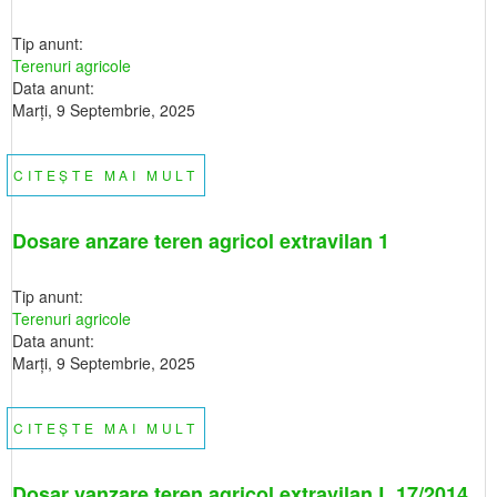
3
Tip anunt:
Terenuri agricole
Data anunt:
Marţi, 9 Septembrie, 2025
CITEȘTE MAI MULT
DESPRE
DOSARE
ANZARE
TEREN
AGRICOL
Dosare anzare teren agricol extravilan 1
EXTRAVILAN
2
Tip anunt:
Terenuri agricole
Data anunt:
Marţi, 9 Septembrie, 2025
CITEȘTE MAI MULT
DESPRE
DOSARE
ANZARE
TEREN
AGRICOL
Dosar vanzare teren agricol extravilan L.17/2014
EXTRAVILAN