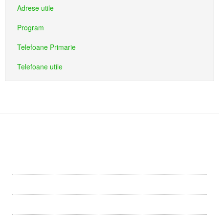
Adrese utile
Program
Telefoane Primarie
Telefoane utile
Primaria
Primăria Dîrlos
Conducerea
Informatii publice