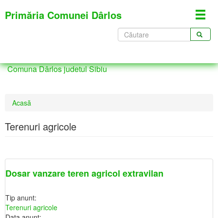
Mergi
Primăria Comunei Dârlos
Toggl
la
navig
conţinutul
Formular
principal
de
CĂUTARE
căutare
Comuna Dârlos judetul Sibiu
Eşti
Acasă
aici
Terenuri agricole
Dosar vanzare teren agricol extravilan
Tip anunt:
Terenuri agricole
Data anunt: