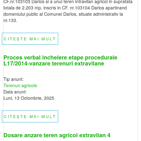
CF.nr.103103 Darlos si a unui teren intravilan agricol in suprafata
totala de 2.203 mp, inscris in CF. nr.103104 Darlos apartinand
domeniului public al Comunei Darlos, situate administrativ la
nr.133.
CITEȘTE MAI MULT
DESPRE
ANUNT
CONCESIONARE
PRIN
LICITAȚIE
Proces verbal incheiere etape procedurale
PUBLICĂ,
A
L17/2014-vanzare terenuri extravilane
UNUI
IMOBIL
COMPUS
DIN
Tip anunt:
CONSTRUCTII
SI
Terenuri agricole
TEREN
Data anunt:
INTRAVILAN
IN
Luni, 13 Octombrie, 2025
SUPRAFATA
DE
1.574
MP,
INSCRIS
CITEȘTE MAI MULT
DESPRE
IN
PROCES
CF.NR.103103
VERBAL
INCHEIERE
ETAPE
Dosare anzare teren agricol extravilan 4
PROCEDURALE
L17/2014-