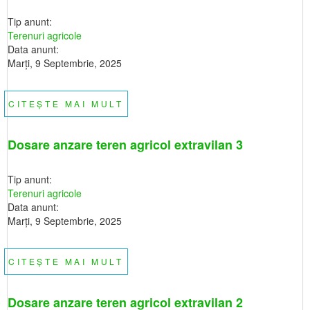
VANZARE
TERENURI
Tip anunt:
EXTRAVILANE
Terenuri agricole
Data anunt:
Marţi, 9 Septembrie, 2025
CITEȘTE MAI MULT
DESPRE
DOSARE
ANZARE
TEREN
AGRICOL
Dosare anzare teren agricol extravilan 3
EXTRAVILAN
4
Tip anunt:
Terenuri agricole
Data anunt:
Marţi, 9 Septembrie, 2025
CITEȘTE MAI MULT
DESPRE
DOSARE
ANZARE
TEREN
AGRICOL
Dosare anzare teren agricol extravilan 2
EXTRAVILAN