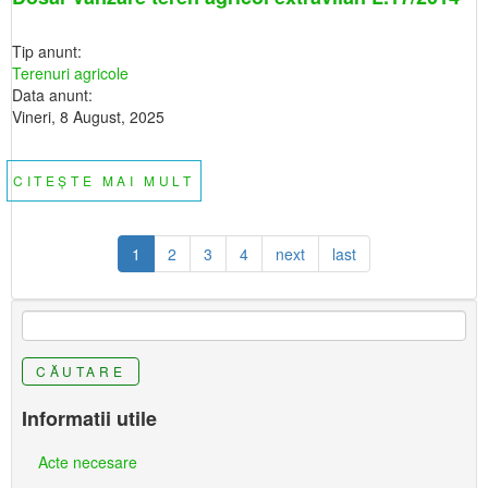
1
Tip anunt:
Terenuri agricole
Data anunt:
Vineri, 8 August, 2025
CITEȘTE MAI MULT
DESPRE
DOSAR
VANZARE
TEREN
AGRICOL
EXTRAVILAN
1
2
3
4
next
last
L.17/2014
CĂUTARE
Informatii utile
Acte necesare