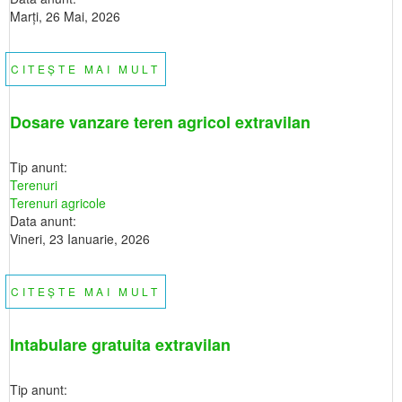
Marţi, 26 Mai, 2026
CITEȘTE MAI MULT
DESPRE
DOSAR
VANZARE
TEREN
AGRICOL
Dosare vanzare teren agricol extravilan
EXTRAVILAN
Tip anunt:
Terenuri
Terenuri agricole
Data anunt:
Vineri, 23 Ianuarie, 2026
CITEȘTE MAI MULT
DESPRE
DOSARE
VANZARE
TEREN
AGRICOL
Intabulare gratuita extravilan
EXTRAVILAN
Tip anunt: