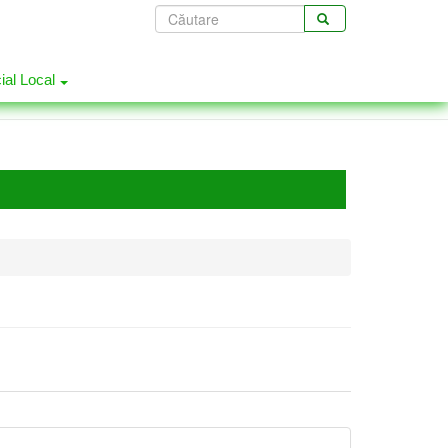
Formular
de
CĂUTARE
căutare
cial Local