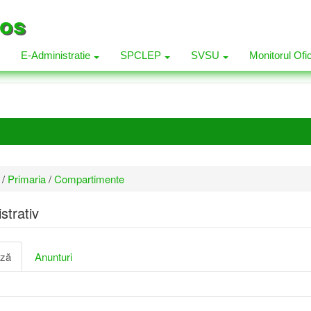
los
E-Administratie
SPCLEP
SVSU
Monitorul Ofi
/
Primaria
/
Compartimente
strativ
ază
(tab
Anunturi
e
activ)