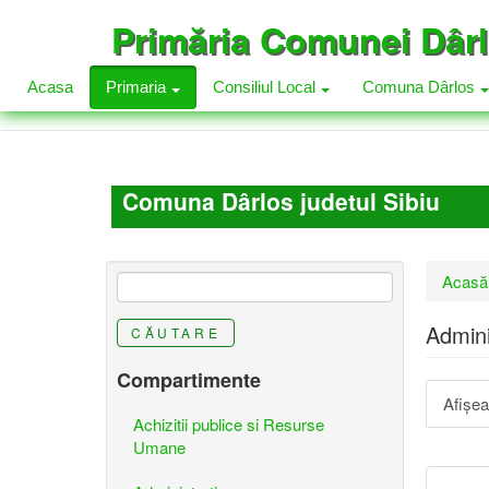
Mergi
Primăria Comunei Dâr
la
conţinutul
principal
Acasa
Primaria
Consiliul Local
Comuna Dârlos
Comuna Dârlos judetul Sibiu
Eşti
Acasă
aici
Admini
CĂUTARE
Compartimente
Taburi
Afişe
primar
Achizitii publice si Resurse
Umane