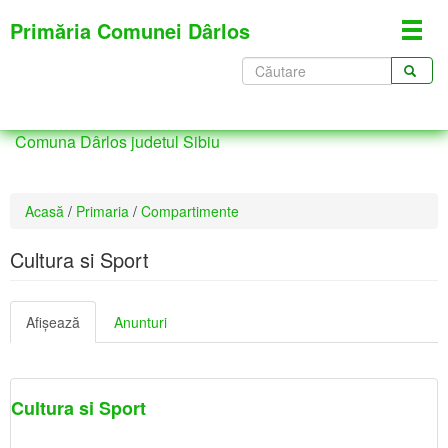
Mergi
Primăria Comunei Dârlos
Toggl
la
navig
conţinutul
Formular
principal
de
CĂUTARE
căutare
Comuna Dârlos judetul Sibiu
Eşti
Acasă
/
Primaria
/
Compartimente
aici
Cultura si Sport
Taburi
Afişează
(tab
Anunturi
primare
activ)
Cultura si Sport