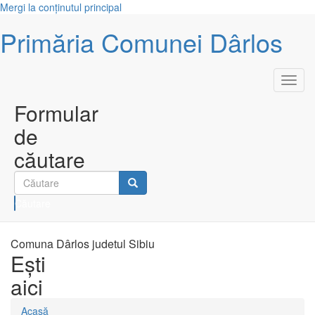
Mergi la conţinutul principal
Primăria Comunei Dârlos
Toggl
navig
Formular
de
căutare
Căutare
Comuna Dârlos judetul Sibiu
Eşti
aici
Acasă