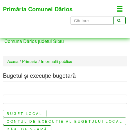
Mergi
Primăria Comunei Dârlos
Toggl
la
navig
conţinutul
Formular
principal
de
CĂUTARE
căutare
Comuna Dârlos judetul Sibiu
Eşti
Acasă
/
Primaria
/
Informatii publice
aici
Bugetul şi execuţie bugetară
BUGET LOCAL
CONTUL DE EXECUTIE AL BUGETULUI LOCAL
DĂRI DE SEAMĂ