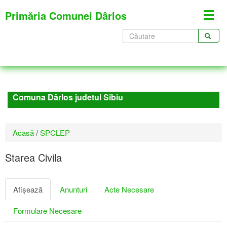
Mergi
Primăria Comunei Dârlos
Toggl
la
navig
conţinutul
Formular
principal
de
CĂUTARE
căutare
Comuna Dârlos judetul Sibiu
Eşti
Acasă
/
SPCLEP
aici
Starea Civila
Taburi
Afişează
(tab
Anunturi
Acte Necesare
primare
activ)
Formulare Necesare