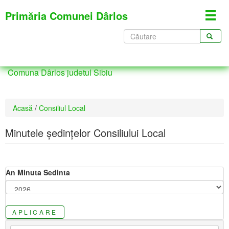
Mergi
Primăria Comunei Dârlos
Toggl
la
navig
conţinutul
Formular
principal
de
CĂUTARE
căutare
Comuna Dârlos judetul Sibiu
Eşti
Acasă
/
Consiliul Local
aici
Minutele ședințelor Consiliului Local
An Minuta Sedinta
An
An
Minuta
APLICARE
Sedinta