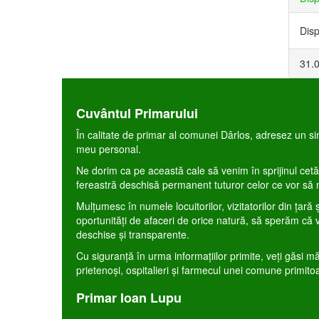
Disp
31.
Cuvântul Primarului
În calitate de primar al comunei Dârlos, adresez un sin
meu personal.
Ne dorim ca pe această cale să venim în sprijinul cetăţe
fereastră deschisă permanent tuturor celor ce vor să
Mulţumesc în numele locuitorilor, vizitatorilor din ţară
oportunităţi de afaceri de orice natură, să sperăm că 
deschise şi transparente.
Cu siguranţă în urma informaţiilor primite, veţi găsi 
prietenoşi, ospitalieri şi farmecul unei comune primito
Primar Ioan Lupu