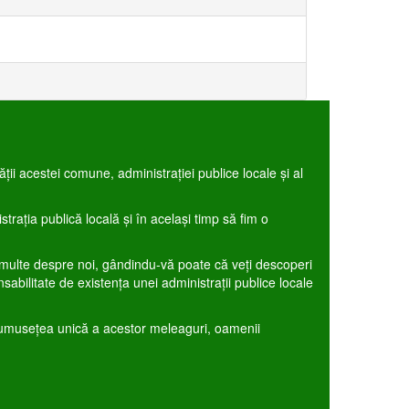
ţii acestei comune, administraţiei publice locale şi al
traţia publică locală şi în acelaşi timp să fim o
mai multe despre noi, gândindu-vă poate că veţi descoperi
bilitate de existenţa unei administraţii publice locale
 frumuseţea unică a acestor meleaguri, oamenii