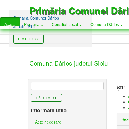
Mergi
Primăria Comunei Dâr
la
conţinutul
Primaria Comunei Dârlos
Primaria Comunei Dârlos
principal
Acasa
Primaria
Consiliul Local
Comuna Dârlos
Judetul Sibiu
Judetul Sibiu
DÂRLOS
DÂRLOS
Comuna Dârlos judetul Sibiu
Știri
CĂUTARE
Informatii utile
Rezu
Acte necesare