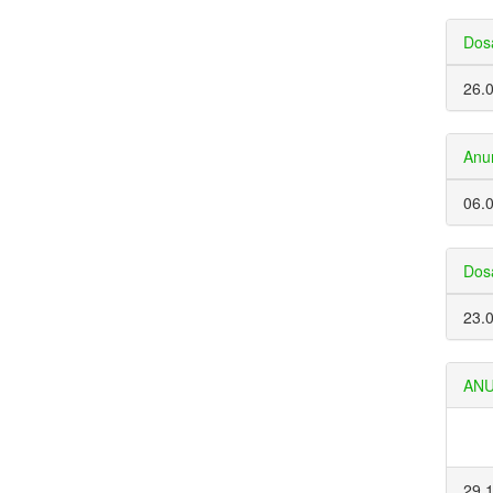
Dosa
26.
Anun
06.
Dosa
23.
ANU
29.