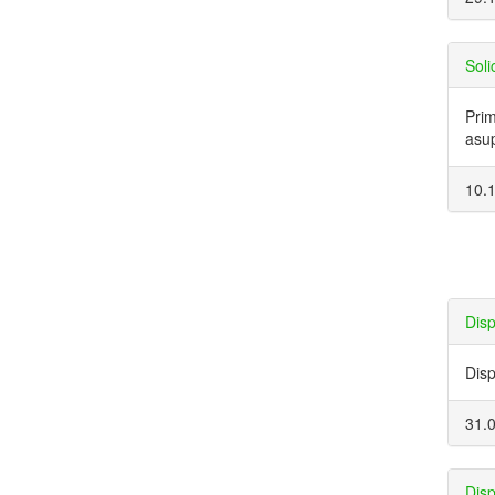
Soli
Prim
asup
10.
Disp
Disp
31.
Disp