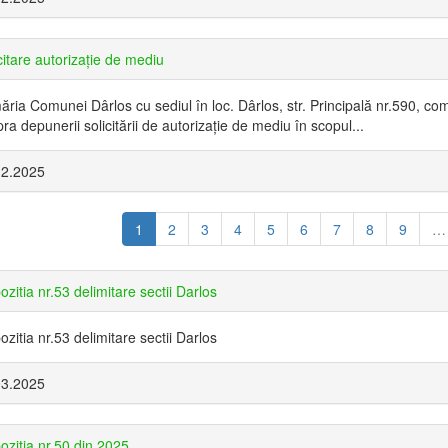
citare autorizație de mediu
ăria Comunei Dârlos cu sediul în loc. Dârlos, str. Principală nr.590, com
ra depunerii solicitării de autorizație de mediu în scopul...
12.2025
1
2
3
4
5
6
7
8
9
…
ozitia nr.53 delimitare sectii Darlos
ozitia nr.53 delimitare sectii Darlos
03.2025
ozitia nr.50 din 2025