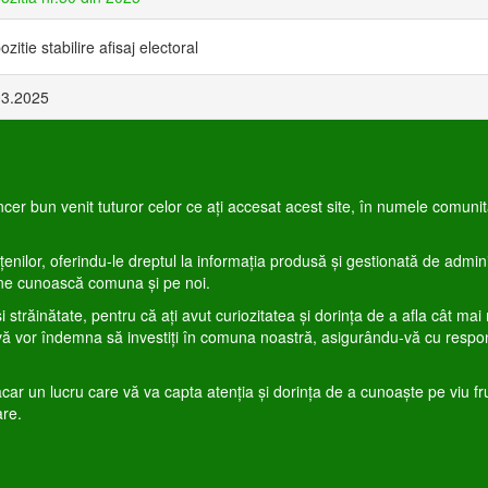
ozitie stabilire afisaj electoral
03.2025
cer bun venit tuturor celor ce aţi accesat acest site, în numele comunită
nilor, oferindu-le dreptul la informaţia produsă şi gestionată de adminis
 ne cunoască comuna şi pe noi.
 şi străinătate, pentru că aţi avut curiozitatea şi dorinţa de a afla cât 
vă vor îndemna să investiţi în comuna noastră, asigurându-vă cu responsa
măcar un lucru care vă va capta atenţia şi dorinţa de a cunoaşte pe viu
are.