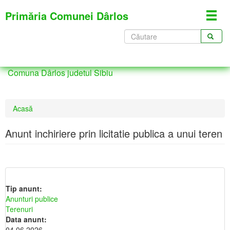
Mergi
Primăria Comunei Dârlos
Toggl
la
navig
conţinutul
Formular
principal
de
CĂUTARE
căutare
Comuna Dârlos judetul Sibiu
Eşti
Acasă
aici
Anunt inchiriere prin licitatie publica a unui teren
Tip anunt:
Anunturi publice
Terenuri
Data anunt:
04.06.2026