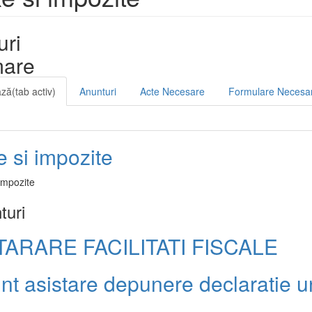
uri
mare
ază
(tab activ)
Anunturi
Acte Necesare
Formulare Necesa
e si impozite
impozite
turi
ARARE FACILITATI FISCALE
nt asistare depunere declaratie u