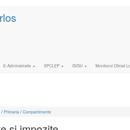
rlos
E-Administratie
SPCLEP
SVSU
Monitorul Oficial L
ă
/
Primaria
/
Compartimente
e si impozite