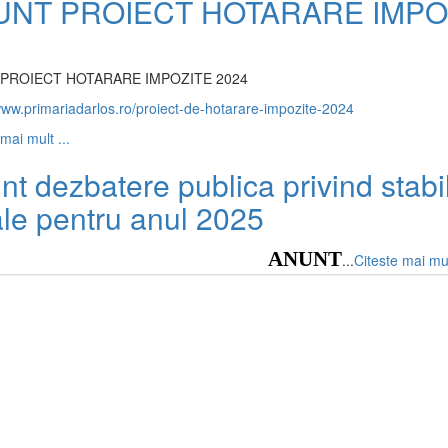
UNT PROIECT HOTARARE IMPOZ
PROIECT HOTARARE IMPOZITE 2024
www.primariadarlos.ro/proiect-de-hotarare-impozite-2024
mai mult ...
t dezbatere publica privind stabil
ale pentru anul 2025
ANUNT
...
Citeste mai mul