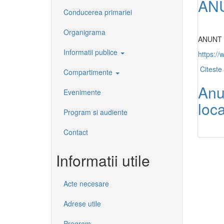
AN
Conducerea primariei
Organigrama
ANUNT 
Informatii publice
https://
Citeste 
Compartimente
Anun
Evenimente
loc
Program si audiente
Contact
Informatii utile
Acte necesare
Adrese utile
Program