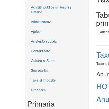
Achizitii publice si Resurse
Umane
Tab
pri
Administrativ
Agricol
Afişe
Asistenta sociala
Contabilitate
Tax
Cultura si Sport
Taxe si 
Secretariat
Anun
Taxe si impozite
HOT
Urbanism
Anu
Primaria