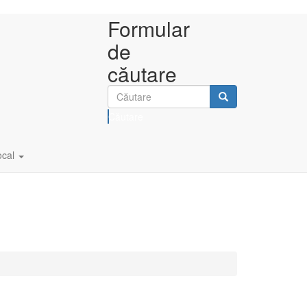
Formular
de
căutare
Căutare
ocal