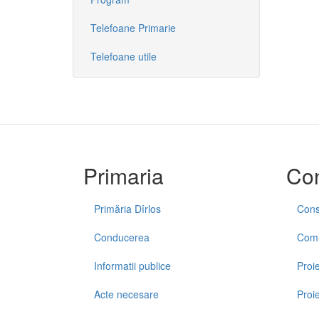
Telefoane Primarie
Telefoane utile
Primaria
Con
Primăria Dîrlos
Consi
Conducerea
Comis
Informatii publice
Proie
Acte necesare
Proi