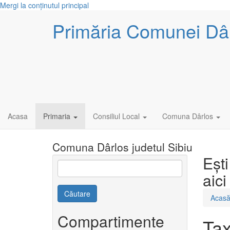
Mergi la conţinutul principal
Primăria Comunei Dâ
Acasa
Primaria
Consiliul Local
Comuna Dârlos
Comuna Dârlos judetul Sibiu
Eşti
aici
Căutare
Acas
Compartimente
Tax