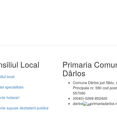
siliul Local
Primaria Comu
Dârlos
liul local
Comuna Dârlos jud Sibiu, s
ii specialitate
Principala nr. 590 cod post
557090
cte hotarari
(0040)-0269-852400
darlos
primariadarlos.r
ecte supuse dezbaterii publice