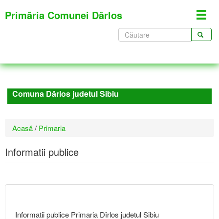
Mergi
Primăria Comunei Dârlos
Toggl
la
navig
conţinutul
Formular
principal
de
CĂUTARE
căutare
Comuna Dârlos judetul Sibiu
Eşti
Acasă
/
Primaria
aici
Informatii publice
Informatii publice Primaria Dîrlos judetul Sibiu