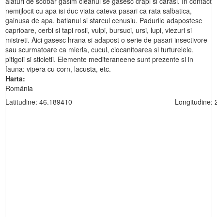
alaturi de scobar gasim cleanul se gasesc crapi si carasi. In contact
nemijlocit cu apa isi duc viata cateva pasari ca rata salbatica,
gainusa de apa, batlanul si starcul cenusiu. Padurile adapostesc
caprioare, cerbi si tapi rosii, vulpi, bursuci, ursi, lupi, viezuri si
mistreti. Aici gasesc hrana si adapost o serie de pasari insectivore
sau scurmatoare ca mierla, cucul, ciocanitoarea si turturelele,
pitigoii si sticletii. Elemente mediteraneene sunt prezente si in
fauna: vipera cu corn, lacusta, etc.
Harta:
România
Latitudine: 46.189410
Longitudine: