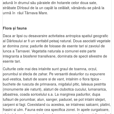
adună în drumul său pâraiele din hotarele celor doua sate,
străbate Dîrlosul de la un capăt la celălalt, vărsându-se până la
urmă în râul Târnava Mare.
Flora şi fauna
Daca ar lipsi cu desavarsire activitatea antropica spatiul geografic
al Dârlosului ar fi un veritabil peisaj natural. Doua asociatii vegetale
ar domina zona: padurile de foioase de esente tari si zavoiul de
lunca a Tarnavei. Vegetatia naturala a comunei este parte
integranta a biosferei transilvane, dominata de specii silvestre de
esente tari.
Culturile cele mai des intalnite sunt graul de toamna, orzul,
porumbul si sfecla de zahar. Pe versantii dealurilor cu expunere
sud-vestica, batuti de soare si de vant, intalnim o flora tipica -
buchete de ruscuta de primavara, migdalul pitic, laleaua pestrita
(monumente ale naturii), alaturi de ciubotica cucului, lumanarica,
albastrea, coada soricelului s.a. La marginea padurilor, dupa
tufisuri de porumbar, alun, sanger, paducel, se pot intalni stejari,
carpeni si fagi. Coexistand cu acestea, se intalnesc salcami, platini,
frasini si ulm. Fauna este cea specifica zonei. In apele curgatoare,