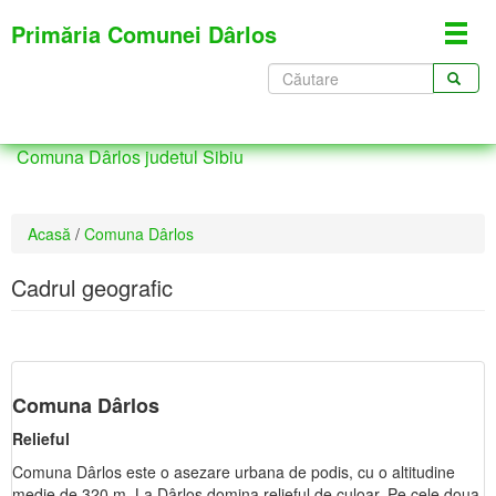
Mergi
Primăria Comunei Dârlos
Toggl
la
navig
conţinutul
Formular
principal
de
CĂUTARE
căutare
Comuna Dârlos judetul Sibiu
Eşti
Acasă
/
Comuna Dârlos
aici
Cadrul geografic
Comuna Dârlos
Relieful
Comuna Dârlos este o asezare urbana de podis, cu o altitudine
medie de 320 m. La Dârlos domina relieful de culoar. Pe cele doua