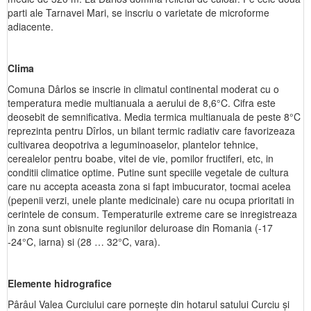
parti ale Tarnavei Mari, se inscriu o varietate de microforme
adiacente.
Clima
Comuna Dârlos se inscrie in climatul continental moderat cu o
temperatura medie multianuala a aerului de 8,6°C. Cifra este
deosebit de semnificativa. Media termica multianuala de peste 8°C
reprezinta pentru Dîrlos, un bilant termic radiativ care favorizeaza
cultivarea deopotriva a leguminoaselor, plantelor tehnice,
cerealelor pentru boabe, vitei de vie, pomilor fructiferi, etc, in
conditii climatice optime. Putine sunt speciile vegetale de cultura
care nu accepta aceasta zona si fapt imbucurator, tocmai acelea
(pepenii verzi, unele plante medicinale) care nu ocupa prioritati in
cerintele de consum. Temperaturile extreme care se inregistreaza
in zona sunt obisnuite regiunilor deluroase din Romania (-17
-24°C, iarna) si (28 … 32°C, vara).
Elemente hidrografice
Pârâul Valea Curciului care porneşte din hotarul satului Curciu şi