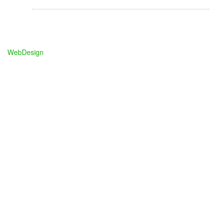
darlos@primariadarlos.ro
WebDesign