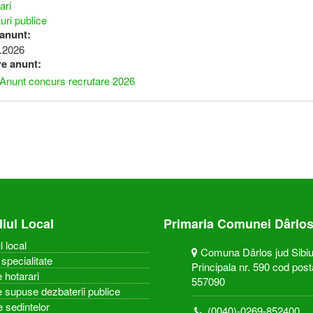
ari
uri publice
 anunt:
.2026
re anunt:
Anunt concurs recrutare 2026
liul Local
Primaria Comunei Dârlo
l local
Comuna Dârlos jud Sibiu,
specialitate
Principala nr. 590 cod post
 hotarari
557090
e supuse dezbaterii publice
e sedintelor
(0040)-0269-852400