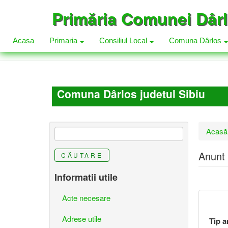
Mergi
Primăria Comunei Dâr
la
conţinutul
principal
Acasa
Primaria
Consiliul Local
Comuna Dârlos
Comuna Dârlos judetul Sibiu
Eşti
Acasă
aici
Anunt 
CĂUTARE
Informatii utile
Acte necesare
Adrese utile
Tip a