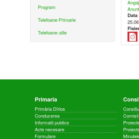
Angaj
Program
Anunt
Data
Telefoane Primarie
25.06
Fisie
Telefoane utile
Primaria
Consi
Primăria Dîrlos
Consiliu
Conducerea
Comisii 
Informatii publice
Proiecte
Acte necesare
Proiect
Formulare
Minutel