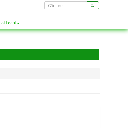
Formular
de
CĂUTARE
căutare
cial Local