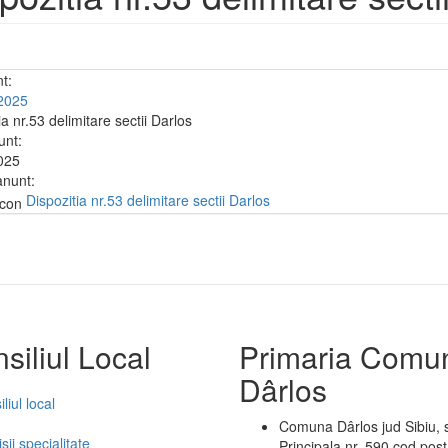
nt:
 2025
ia nr.53 delimitare sectii Darlos
unt:
025
anunt:
Dispozitia nr.53 delimitare sectii Darlos
siliul Local
Primaria Comu
Dârlos
liul local
Comuna Dârlos jud Sibiu, s
ii specialitate
Principala nr. 590 cod post