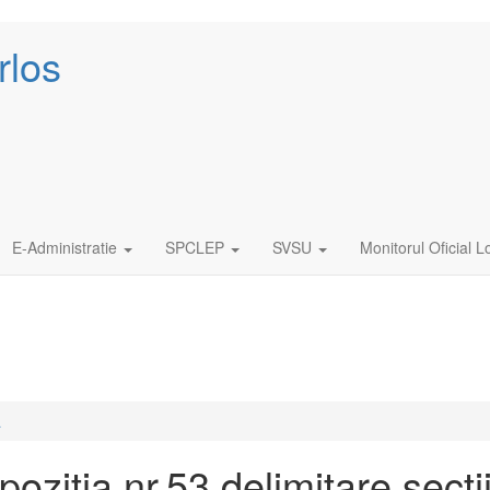
rlos
E-Administratie
SPCLEP
SVSU
Monitorul Oficial L
ă
pozitia nr.53 delimitare secti