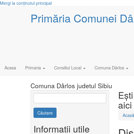
Mergi la conţinutul principal
Primăria Comunei Dâ
Acasa
Primaria
Consiliul Local
Comuna Dârlos
Comuna Dârlos judetul Sibiu
Eşti
aici
Căutare
Acas
Informatii utile
Dis