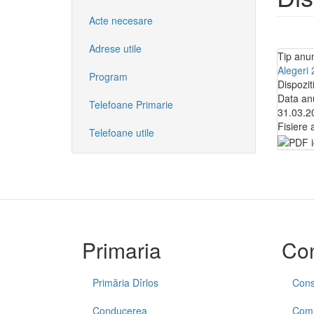
Acte necesare
Adrese utile
Tip anu
Alegeri
Program
Dispozit
Data an
Telefoane Primarie
31.03.2
Fisiere 
Telefoane utile
Primaria
Con
Primăria Dîrlos
Consi
Conducerea
Comis