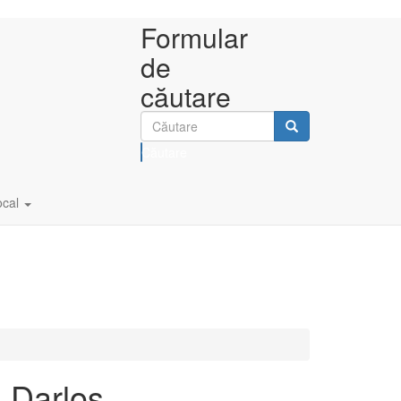
Formular
de
căutare
Căutare
ocal
i Darlos