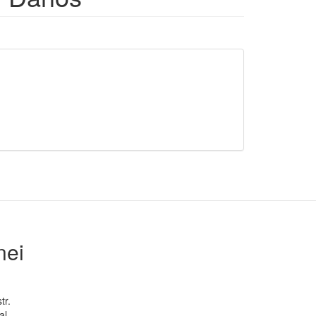
nei
tr.
al