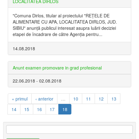
LOCALITATEA DIRLOS
"Comuna Dirlos, titular al proiectului "REŢELE DE
ALIMENTARE CU APA, LOCALITATEA DIRLOS, JUD.
SIBIU" anunţă publicul interesat asupra luării deciziei
etapei de încadrare de către Agenţia pentru...
14.08.2018
Anunt examen promovare in grad profesional
22.06.2018
-
02.08.2018
« primul
‹ anterior
…
10
11
12
13
14
15
16
17
18