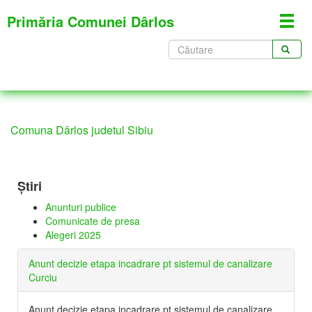
Mergi
Primăria Comunei Dârlos
Toggl
la
navig
conţinutul
Formular
principal
de
CĂUTARE
căutare
Comuna Dârlos judetul Sibiu
Știri
Anunturi publice
Comunicate de presa
Alegeri 2025
Anunt decizie etapa incadrare pt sistemul de canalizare
Curciu
Anunt decizie etapa incadrare pt sistemul de canalizare