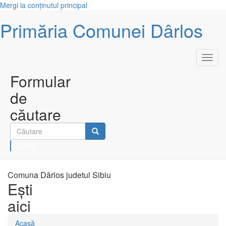
Mergi la conţinutul principal
Primăria Comunei Dârlos
Toggl
navig
Formular
de
căutare
Căutare
Comuna Dârlos judetul Sibiu
Eşti
aici
Acasă