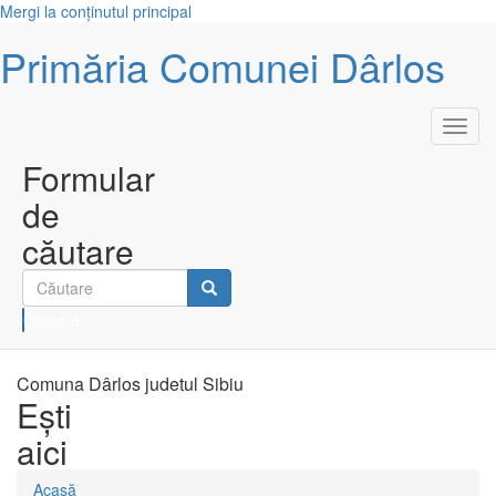
Mergi la conţinutul principal
Primăria Comunei Dârlos
Toggl
navig
Formular
de
căutare
Căutare
Comuna Dârlos judetul Sibiu
Eşti
aici
Acasă