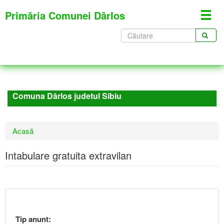
Mergi
Primăria Comunei Dârlos
Toggl
la
navig
conţinutul
Formular
principal
de
CĂUTARE
căutare
Comuna Dârlos judetul Sibiu
Eşti
Acasă
aici
Intabulare gratuita extravilan
Tip anunt: