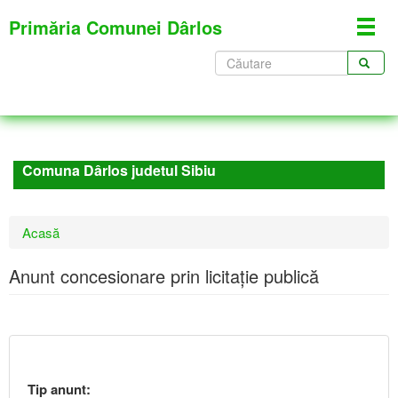
Mergi
Primăria Comunei Dârlos
Toggl
la
navig
conţinutul
Formular
principal
de
CĂUTARE
căutare
Comuna Dârlos judetul Sibiu
Eşti
Acasă
aici
Anunt concesionare prin licitație publică
Tip anunt: