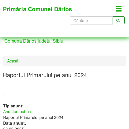
Mergi
Primăria Comunei Dârlos
Toggl
la
navig
conţinutul
Formular
principal
de
CĂUTARE
căutare
Comuna Dârlos judetul Sibiu
Eşti
Acasă
aici
Raportul Primarului pe anul 2024
Tip anunt:
Anunturi publice
Raportul Primarului pe anul 2024
Data anunt:
28.08.2025