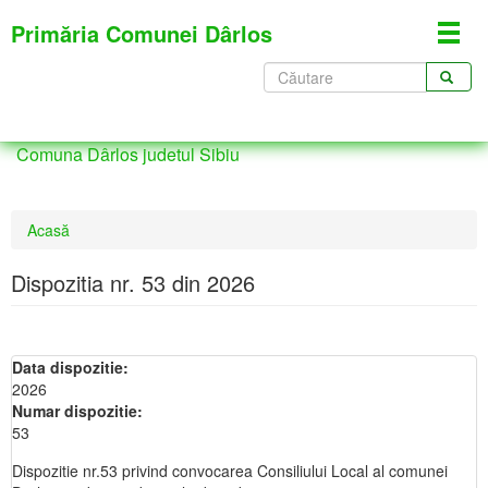
Mergi
Primăria Comunei Dârlos
Toggl
la
navig
conţinutul
Formular
principal
de
CĂUTARE
căutare
Comuna Dârlos judetul Sibiu
Eşti
Acasă
aici
Dispozitia nr. 53 din 2026
Data dispozitie:
2026
Numar dispozitie:
53
Dispozitie nr.53 privind convocarea Consiliului Local al comunei