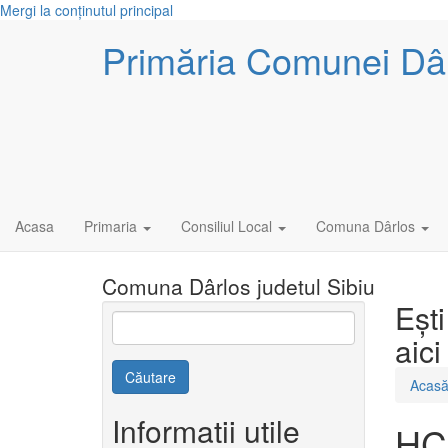
Mergi la conţinutul principal
Primăria Comunei Dâ
Acasa
Primaria
Consiliul Local
Comuna Dârlos
Comuna Dârlos judetul Sibiu
Eşti
aici
Căutare
Acas
Informatii utile
HCL