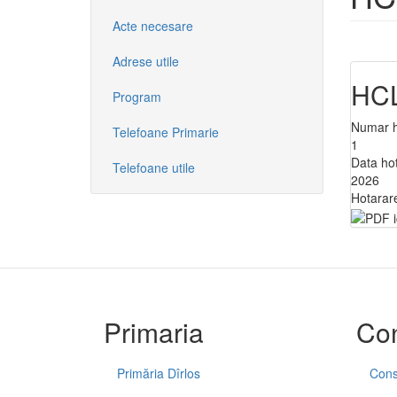
Acte necesare
Adrese utile
HCL
Program
Numar h
Telefoane Primarie
1
Data ho
Telefoane utile
2026
Hotarar
Primaria
Con
Primăria Dîrlos
Consi