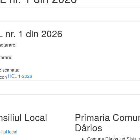
 nr. 1 din 2026
otarare:
tarare:
e scanata:
HCL 1-2026
siliul Local
Primaria Comu
Dârlos
liul local
Comuna Dârlos jud Sibiu, s