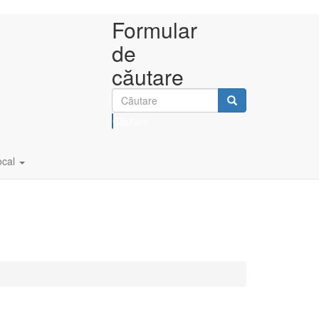
Formular
de
căutare
Căutare
ocal