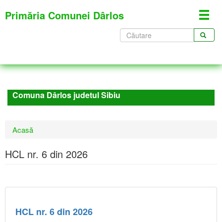
Mergi
Primăria Comunei Dârlos
Toggl
la
navig
conţinutul
Formular
principal
de
CĂUTARE
căutare
Comuna Dârlos judetul Sibiu
Eşti
Acasă
aici
HCL nr. 6 din 2026
HCL nr. 6 din 2026