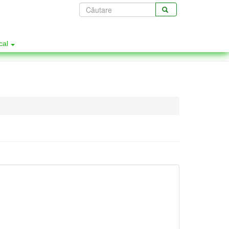
Formular
de
CĂUTARE
căutare
ocal