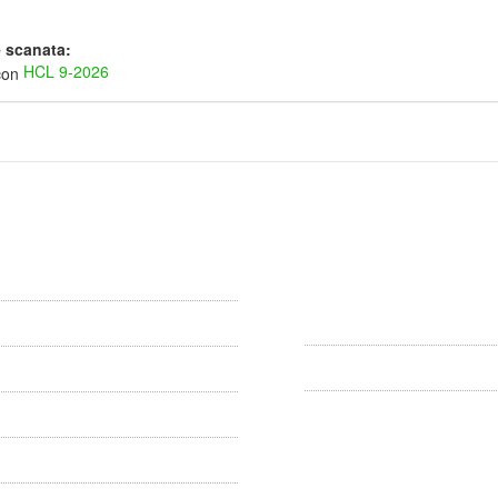
e scanata:
HCL 9-2026
liul Local
Primaria Comunei Dârlo
l local
Comuna Dârlos jud Sibiu, st
Principala nr. 590 cod posta
557090
specialitate
(0040)-0269-852400
 hotarari
darlos@primariadarlos.ro
e supuse dezbaterii publice
 sedintelor