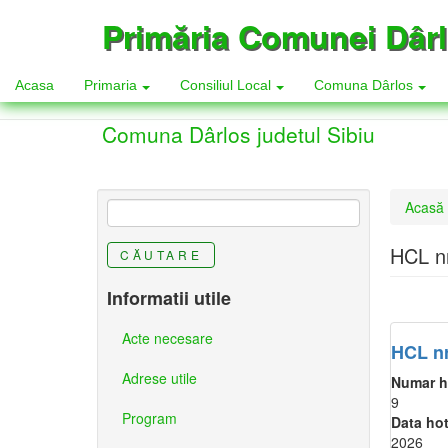
Mergi
Primăria Comunei Dâr
la
conţinutul
principal
Acasa
Primaria
Consiliul Local
Comuna Dârlos
Comuna Dârlos judetul Sibiu
Eşti
Acasă
aici
HCL nr
CĂUTARE
Informatii utile
Acte necesare
HCL nr
Adrese utile
Numar h
9
Program
Data ho
2026