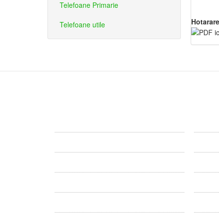
Telefoane Primarie
Hotarar
Telefoane utile
Primaria
Consi
Primăria Dîrlos
Consiliu
Conducerea
Comisii 
Informatii publice
Proiecte
Acte necesare
Proiect
Formulare
Minutele