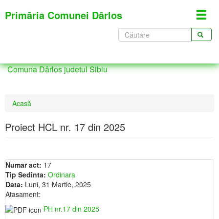
Mergi
Primăria Comunei Dârlos
Toggl
la
navig
conţinutul
Formular
principal
de
CĂUTARE
căutare
Comuna Dârlos judetul Sibiu
Eşti
Acasă
aici
Proiect HCL nr. 17 din 2025
Numar act:
17
Tip Sedinta:
Ordinara
Data:
Luni, 31 Martie, 2025
Atasament:
PH nr.17 din 2025