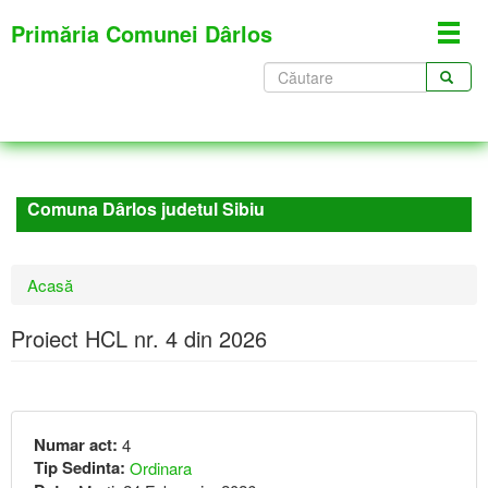
Mergi
Primăria Comunei Dârlos
Toggl
la
navig
conţinutul
Formular
principal
de
CĂUTARE
căutare
Comuna Dârlos judetul Sibiu
Eşti
Acasă
aici
Proiect HCL nr. 4 din 2026
Numar act:
4
Tip Sedinta:
Ordinara