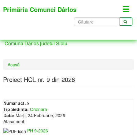
Mergi
Primăria Comunei Dârlos
Toggl
la
navig
conţinutul
Formular
principal
de
CĂUTARE
căutare
Comuna Dârlos judetul Sibiu
Eşti
Acasă
aici
Proiect HCL nr. 9 din 2026
Numar act:
9
Tip Sedinta:
Ordinara
Data:
Marţi, 24 Februarie, 2026
Atasament:
PH 9-2026