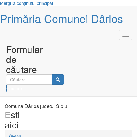
Mergi la conţinutul principal
Primăria Comunei Dârlos
Toggl
navig
Formular
de
căutare
Căutare
Comuna Dârlos judetul Sibiu
Eşti
aici
Acasă